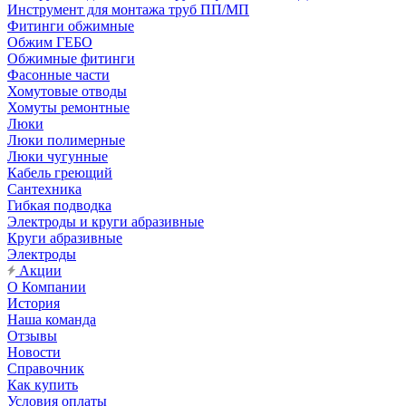
Инструмент для монтажа труб ПП/МП
Фитинги обжимные
Обжим ГЕБО
Обжимные фитинги
Фасонные части
Хомутовые отводы
Хомуты ремонтные
Люки
Люки полимерные
Люки чугунные
Кабель греющий
Сантехника
Гибкая подводка
Электроды и круги абразивные
Круги абразивные
Электроды
Акции
О Компании
История
Наша команда
Отзывы
Новости
Справочник
Как купить
Условия оплаты