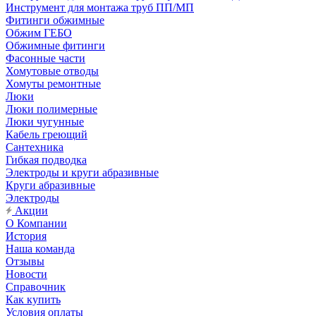
Инструмент для монтажа труб ПП/МП
Фитинги обжимные
Обжим ГЕБО
Обжимные фитинги
Фасонные части
Хомутовые отводы
Хомуты ремонтные
Люки
Люки полимерные
Люки чугунные
Кабель греющий
Сантехника
Гибкая подводка
Электроды и круги абразивные
Круги абразивные
Электроды
Акции
О Компании
История
Наша команда
Отзывы
Новости
Справочник
Как купить
Условия оплаты