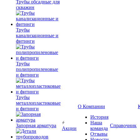
Трубы обсадные для
скважин
Трубы
канализационные и
фитинги
Трубы
полипропиленовые
и фитинги
Трубы
металлопластиковые
О Компании
и фитинги
История
Наша
Запорная арматура
Справочник
Акции
команда
Отзывы
Новости