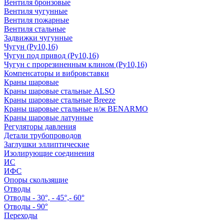
Вентиля бронзовые
Вентиля чугунные
Вентиля пожарные
Вентиля стальные
Задвижки чугунные
Чугун (Ру10,16)
Чугун под привод (Ру10,16)
Чугун с прорезиненным клином (Ру10,16)
Компенсаторы и вибровставки
Краны шаровые
Краны шаровые стальные ALSO
Краны шаровые стальные Breeze
Краны шаровые стальные н/ж BENARMO
Краны шаровые латунные
Регуляторы давления
Детали трубопроводов
Заглушки эллиптические
Изолирующие соединения
ИС
ИФС
Опоры скользящие
Отводы
Отводы - 30°, - 45°,- 60°
Отводы - 90°
Переходы