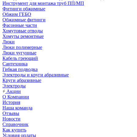
Инструмент для монтажа труб ПП/МП
Фитинги обжимные
Обжим ГЕБО
Обжимные фитинги
Фасонные части
Хомутовые отводы
Хомуты ремонтные
Люки
Люки полимерные
Люки чугунные
Кабель греющий
Сантехника
Гибкая подводка
Электроды и круги абразивные
Круги абразивные
Электроды
Акции
О Компании
История
Наша команда
Отзывы
Новости
Справочник
Как купить
Условия оплаты