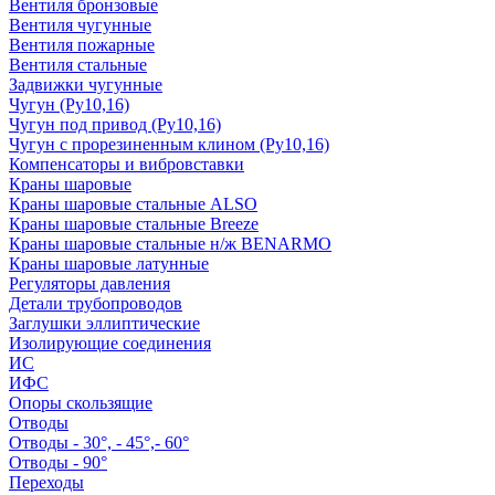
Вентиля бронзовые
Вентиля чугунные
Вентиля пожарные
Вентиля стальные
Задвижки чугунные
Чугун (Ру10,16)
Чугун под привод (Ру10,16)
Чугун с прорезиненным клином (Ру10,16)
Компенсаторы и вибровставки
Краны шаровые
Краны шаровые стальные ALSO
Краны шаровые стальные Breeze
Краны шаровые стальные н/ж BENARMO
Краны шаровые латунные
Регуляторы давления
Детали трубопроводов
Заглушки эллиптические
Изолирующие соединения
ИС
ИФС
Опоры скользящие
Отводы
Отводы - 30°, - 45°,- 60°
Отводы - 90°
Переходы