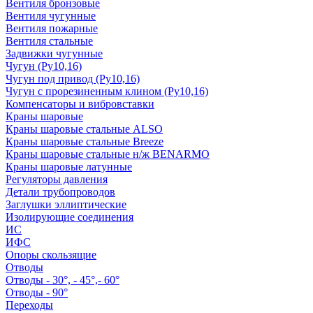
Вентиля бронзовые
Вентиля чугунные
Вентиля пожарные
Вентиля стальные
Задвижки чугунные
Чугун (Ру10,16)
Чугун под привод (Ру10,16)
Чугун с прорезиненным клином (Ру10,16)
Компенсаторы и вибровставки
Краны шаровые
Краны шаровые стальные ALSO
Краны шаровые стальные Breeze
Краны шаровые стальные н/ж BENARMO
Краны шаровые латунные
Регуляторы давления
Детали трубопроводов
Заглушки эллиптические
Изолирующие соединения
ИС
ИФС
Опоры скользящие
Отводы
Отводы - 30°, - 45°,- 60°
Отводы - 90°
Переходы