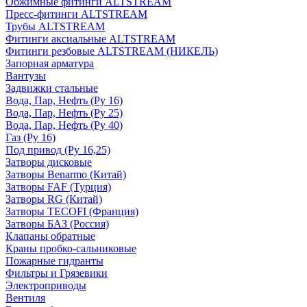
Обжимные фитинги ALTSTREAM
Пресс-фитинги ALTSTREAM
Трубы ALTSTREAM
Фитинги аксиальные ALTSTREAM
Фитинги резбовые ALTSTREAM (НИКЕЛЬ)
Запорная арматура
Вантузы
Задвижки стальные
Вода, Пар, Нефть (Ру 16)
Вода, Пар, Нефть (Ру 25)
Вода, Пар, Нефть (Ру 40)
Газ (Ру 16)
Под привод (Ру 16,25)
Затворы дисковые
Затворы Benarmo (Китай)
Затворы FAF (Турция)
Затворы RG (Китай)
Затворы TECOFI (Франция)
Затворы БАЗ (Россия)
Клапаны обратные
Краны пробко-сальниковые
Пожарные гидранты
Фильтры и Грязевики
Электроприводы
Вентиля