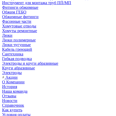
Инструмент для монтажа труб ПП/МП
Фитинги обжимные
Обжим ГЕБО
Обжимные фитинги
Фасонные части
Хомутовые отводы
Хомуты ремонтные
Люки
Люки полимерные
Люки чугунные
Кабель греющий
Сантехника
Гибкая подводка
Электроды и круги абразивные
Круги абразивные
Электроды
Акции
О Компании
История
Наша команда
Отзывы
Новости
Справочник
Как купить
Условия оплаты