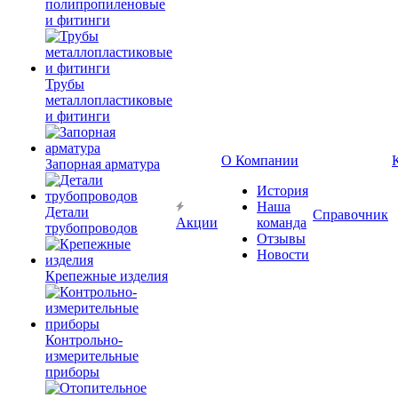
полипропиленовые
и фитинги
Трубы
металлопластиковые
и фитинги
О Компании
Запорная арматура
История
Наша
Детали
Справочник
Акции
команда
трубопроводов
Отзывы
Новости
Крепежные изделия
Контрольно-
измерительные
приборы