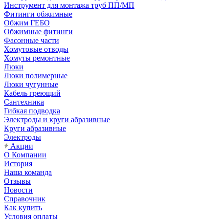
Инструмент для монтажа труб ПП/МП
Фитинги обжимные
Обжим ГЕБО
Обжимные фитинги
Фасонные части
Хомутовые отводы
Хомуты ремонтные
Люки
Люки полимерные
Люки чугунные
Кабель греющий
Сантехника
Гибкая подводка
Электроды и круги абразивные
Круги абразивные
Электроды
Акции
О Компании
История
Наша команда
Отзывы
Новости
Справочник
Как купить
Условия оплаты