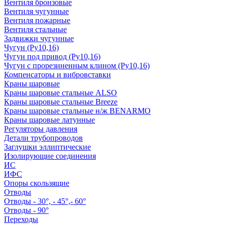
Вентиля бронзовые
Вентиля чугунные
Вентиля пожарные
Вентиля стальные
Задвижки чугунные
Чугун (Ру10,16)
Чугун под привод (Ру10,16)
Чугун с прорезиненным клином (Ру10,16)
Компенсаторы и вибровставки
Краны шаровые
Краны шаровые стальные ALSO
Краны шаровые стальные Breeze
Краны шаровые стальные н/ж BENARMO
Краны шаровые латунные
Регуляторы давления
Детали трубопроводов
Заглушки эллиптические
Изолирующие соединения
ИС
ИФС
Опоры скользящие
Отводы
Отводы - 30°, - 45°,- 60°
Отводы - 90°
Переходы