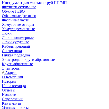
Инструмент для монтажа труб ПП/МП
Фитинги обжимные
Обжим ГЕБО
Обжимные фитинги
Фасонные части
Хомутовые отводы
Хомуты ремонтные
Люки
Люки полимерные
Люки чугунные
Кабель греющий
Сантехника
Гибкая подводка
Электроды и круги абразивные
Круги абразивные
Электроды
Акции
О Компании
История
Наша команда
Отзывы
Новости
Справочник
Как купить
Условия оплаты