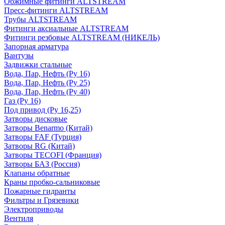
Обжимные фитинги ALTSTREAM
Пресс-фитинги ALTSTREAM
Трубы ALTSTREAM
Фитинги аксиальные ALTSTREAM
Фитинги резбовые ALTSTREAM (НИКЕЛЬ)
Запорная арматура
Вантузы
Задвижки стальные
Вода, Пар, Нефть (Ру 16)
Вода, Пар, Нефть (Ру 25)
Вода, Пар, Нефть (Ру 40)
Газ (Ру 16)
Под привод (Ру 16,25)
Затворы дисковые
Затворы Benarmo (Китай)
Затворы FAF (Турция)
Затворы RG (Китай)
Затворы TECOFI (Франция)
Затворы БАЗ (Россия)
Клапаны обратные
Краны пробко-сальниковые
Пожарные гидранты
Фильтры и Грязевики
Электроприводы
Вентиля