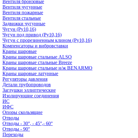
Вентиля бронзовые
Вентиля чугунные
Вентиля пожарные
Вентиля стальные
Задвижки чугунные
Чугун (Ру10,16)
Чугун под привод (Ру10,16)
Чугун с прорезиненным клином (Ру10,16)
Компенсаторы и вибровставки
Краны шаровые
Краны шаровые стальные ALSO
Краны шаровые стальные Breeze
Краны шаровые стальные н/ж BENARMO
Краны шаровые латунные
Регуляторы давления
Детали трубопроводов
Заглушки эллиптические
Изолирующие соединения
ИС
ИФС
Опоры скользящие
Отводы
Отводы - 30°, - 45°,- 60°
Отводы - 90°
Переходы