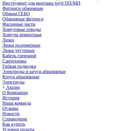
Инструмент для монтажа труб ПП/МП
Фитинги обжимные
Обжим ГЕБО
Обжимные фитинги
Фасонные части
Хомутовые отводы
Хомуты ремонтные
Люки
Люки полимерные
Люки чугунные
Кабель греющий
Сантехника
Гибкая подводка
Электроды и круги абразивные
Круги абразивные
Электроды
Акции
О Компании
История
Наша команда
Отзывы
Новости
Справочник
Как купить
Условия оплаты