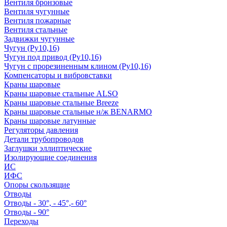
Вентиля бронзовые
Вентиля чугунные
Вентиля пожарные
Вентиля стальные
Задвижки чугунные
Чугун (Ру10,16)
Чугун под привод (Ру10,16)
Чугун с прорезиненным клином (Ру10,16)
Компенсаторы и вибровставки
Краны шаровые
Краны шаровые стальные ALSO
Краны шаровые стальные Breeze
Краны шаровые стальные н/ж BENARMO
Краны шаровые латунные
Регуляторы давления
Детали трубопроводов
Заглушки эллиптические
Изолирующие соединения
ИС
ИФС
Опоры скользящие
Отводы
Отводы - 30°, - 45°,- 60°
Отводы - 90°
Переходы