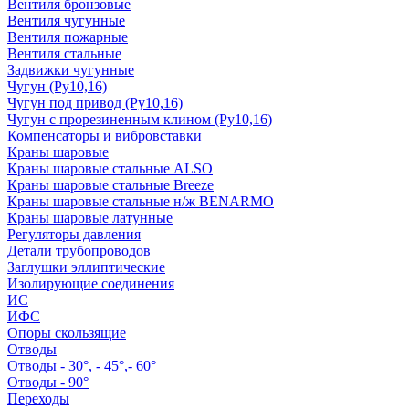
Вентиля бронзовые
Вентиля чугунные
Вентиля пожарные
Вентиля стальные
Задвижки чугунные
Чугун (Ру10,16)
Чугун под привод (Ру10,16)
Чугун с прорезиненным клином (Ру10,16)
Компенсаторы и вибровставки
Краны шаровые
Краны шаровые стальные ALSO
Краны шаровые стальные Breeze
Краны шаровые стальные н/ж BENARMO
Краны шаровые латунные
Регуляторы давления
Детали трубопроводов
Заглушки эллиптические
Изолирующие соединения
ИС
ИФС
Опоры скользящие
Отводы
Отводы - 30°, - 45°,- 60°
Отводы - 90°
Переходы