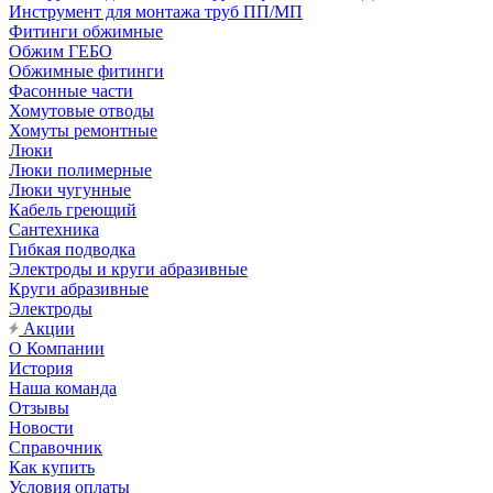
Инструмент для монтажа труб ПП/МП
Фитинги обжимные
Обжим ГЕБО
Обжимные фитинги
Фасонные части
Хомутовые отводы
Хомуты ремонтные
Люки
Люки полимерные
Люки чугунные
Кабель греющий
Сантехника
Гибкая подводка
Электроды и круги абразивные
Круги абразивные
Электроды
Акции
О Компании
История
Наша команда
Отзывы
Новости
Справочник
Как купить
Условия оплаты