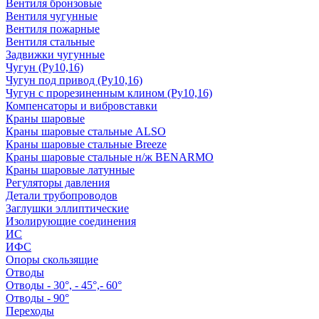
Вентиля бронзовые
Вентиля чугунные
Вентиля пожарные
Вентиля стальные
Задвижки чугунные
Чугун (Ру10,16)
Чугун под привод (Ру10,16)
Чугун с прорезиненным клином (Ру10,16)
Компенсаторы и вибровставки
Краны шаровые
Краны шаровые стальные ALSO
Краны шаровые стальные Breeze
Краны шаровые стальные н/ж BENARMO
Краны шаровые латунные
Регуляторы давления
Детали трубопроводов
Заглушки эллиптические
Изолирующие соединения
ИС
ИФС
Опоры скользящие
Отводы
Отводы - 30°, - 45°,- 60°
Отводы - 90°
Переходы