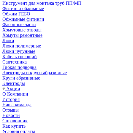
Инструмент для монтажа труб ПП/МП
Фитинги обжимные
Обжим ГЕБО
Обжимные фитинги
Фасонные части
Хомутовые отводы
Хомуты ремонтные
Люки
Люки полимерные
Люки чугунные
Кабель греющий
Сантехника
Гибкая подводка
Электроды и круги абразивные
Круги абразивные
Электроды
Акции
О Компании
История
Наша команда
Отзывы
Новости
Справочник
Как купить
Условия оплаты