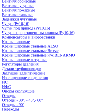
Вентиля бронзовые
Вентиля чугунные
Вентиля пожарные
Вентиля стальные
Задвижки чугунные
Чугун (Ру10,16)
Чугун под привод (Ру10,16)
Чугун с прорезиненным клином (Ру10,16)
Компенсаторы и вибровставки
Краны шаровые
Краны шаровые стальные ALSO
Краны шаровые стальные Breeze
Краны шаровые стальные н/ж BENARMO
Краны шаровые латунные
Регуляторы давления
Детали трубопроводов
Заглушки эллиптические
Изолирующие соединения
ИС
ИФС
Опоры скользящие
Отводы
Отводы - 30°, - 45°,- 60°
Отводы - 90°
Переходы