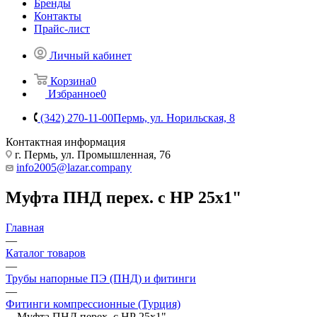
Бренды
Контакты
Прайс-лист
Личный кабинет
Корзина
0
Избранное
0
(342) 270-11-00
Пермь, ул. Норильская, 8
Контактная информация
г. Пермь, ул. Промышленная, 76
info2005@lazar.company
Муфта ПНД перех. с НР 25х1"
Главная
—
Каталог товаров
—
Трубы напорные ПЭ (ПНД) и фитинги
—
Фитинги компрессионные (Турция)
—
Муфта ПНД перех. с НР 25х1"