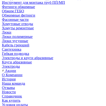
Инструмент для монтажа труб ПП/МП
Фитинги обжимные
Обжим ГЕБО
Обжимные фитинги
Фасонные части
Хомутовые отводы
Хомуты ремонтные
Люки
Люки полимерные
Люки чугунные
Кабель греющий
Сантехника
Гибкая подводка
Электроды и круги абразивные
Круги абразивные
Электроды
Акции
О Компании
История
Наша команда
Отзывы
Новости
Справочник
Как купить
Условия оплаты