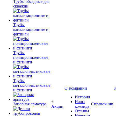
Трубы обсадные для
скважин
Трубы
канализационные и
фитинги
Трубы
полипропиленовые
и фитинги
Трубы
металлопластиковые
О Компании
и фитинги
История
Наша
Запорная арматура
Справочник
Акции
команда
Отзывы
Новости