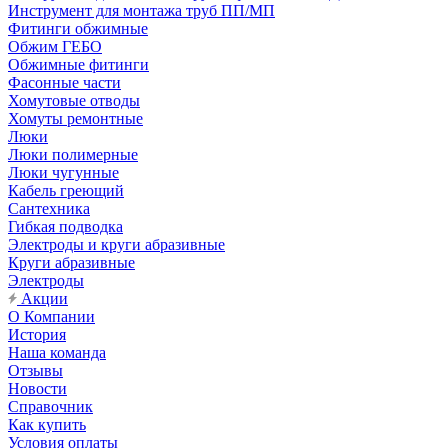
Инструмент для монтажа труб ПП/МП
Фитинги обжимные
Обжим ГЕБО
Обжимные фитинги
Фасонные части
Хомутовые отводы
Хомуты ремонтные
Люки
Люки полимерные
Люки чугунные
Кабель греющий
Сантехника
Гибкая подводка
Электроды и круги абразивные
Круги абразивные
Электроды
Акции
О Компании
История
Наша команда
Отзывы
Новости
Справочник
Как купить
Условия оплаты