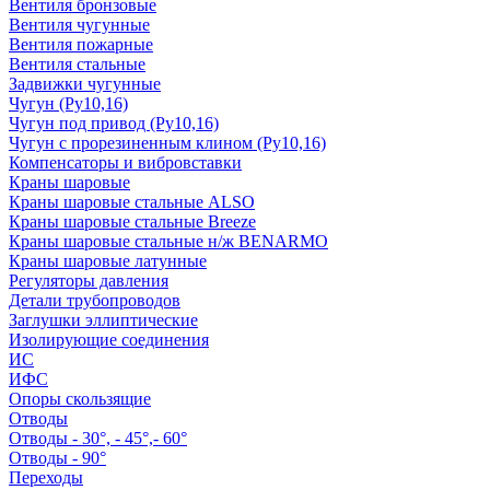
Вентиля бронзовые
Вентиля чугунные
Вентиля пожарные
Вентиля стальные
Задвижки чугунные
Чугун (Ру10,16)
Чугун под привод (Ру10,16)
Чугун с прорезиненным клином (Ру10,16)
Компенсаторы и вибровставки
Краны шаровые
Краны шаровые стальные ALSO
Краны шаровые стальные Breeze
Краны шаровые стальные н/ж BENARMO
Краны шаровые латунные
Регуляторы давления
Детали трубопроводов
Заглушки эллиптические
Изолирующие соединения
ИС
ИФС
Опоры скользящие
Отводы
Отводы - 30°, - 45°,- 60°
Отводы - 90°
Переходы