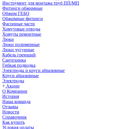
Инструмент для монтажа труб ПП/МП
Фитинги обжимные
Обжим ГЕБО
Обжимные фитинги
Фасонные части
Хомутовые отводы
Хомуты ремонтные
Люки
Люки полимерные
Люки чугунные
Кабель греющий
Сантехника
Гибкая подводка
Электроды и круги абразивные
Круги абразивные
Электроды
Акции
О Компании
История
Наша команда
Отзывы
Новости
Справочник
Как купить
Условия оплаты