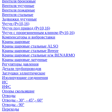
Вентиля бронзовые
Вентиля чугунные
Вентиля пожарные
Вентиля стальные
Задвижки чугунные
Чугун (Ру10,16)
Чугун под привод (Ру10,16)
Чугун с прорезиненным клином (Ру10,16)
Компенсаторы и вибровставки
Краны шаровые
Краны шаровые стальные ALSO
Краны шаровые стальные Breeze
Краны шаровые стальные н/ж BENARMO
Краны шаровые латунные
Регуляторы давления
Детали трубопроводов
Заглушки эллиптические
Изолирующие соединения
ИС
ИФС
Опоры скользящие
Отводы
Отводы - 30°, - 45°,- 60°
Отводы - 90°
Переходы