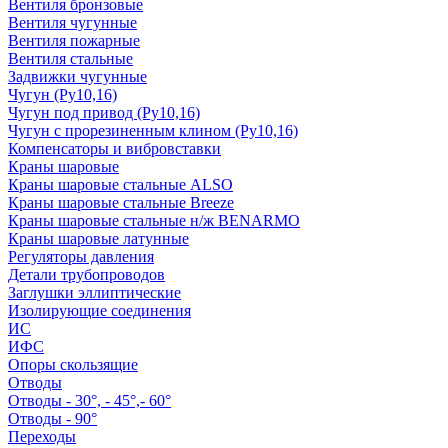
Вентиля бронзовые
Вентиля чугунные
Вентиля пожарные
Вентиля стальные
Задвижки чугунные
Чугун (Ру10,16)
Чугун под привод (Ру10,16)
Чугун с прорезиненным клином (Ру10,16)
Компенсаторы и вибровставки
Краны шаровые
Краны шаровые стальные ALSO
Краны шаровые стальные Breeze
Краны шаровые стальные н/ж BENARMO
Краны шаровые латунные
Регуляторы давления
Детали трубопроводов
Заглушки эллиптические
Изолирующие соединения
ИС
ИФС
Опоры скользящие
Отводы
Отводы - 30°, - 45°,- 60°
Отводы - 90°
Переходы