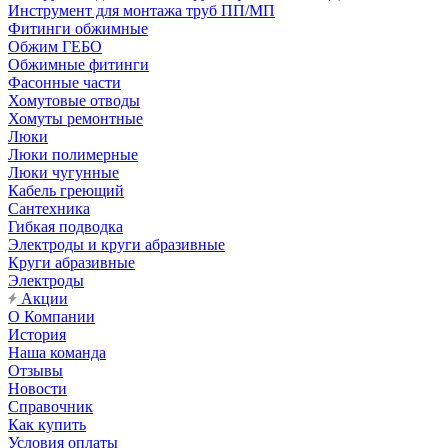
Инструмент для монтажа труб ПП/МП
Фитинги обжимные
Обжим ГЕБО
Обжимные фитинги
Фасонные части
Хомутовые отводы
Хомуты ремонтные
Люки
Люки полимерные
Люки чугунные
Кабель греющий
Сантехника
Гибкая подводка
Электроды и круги абразивные
Круги абразивные
Электроды
Акции
О Компании
История
Наша команда
Отзывы
Новости
Справочник
Как купить
Условия оплаты