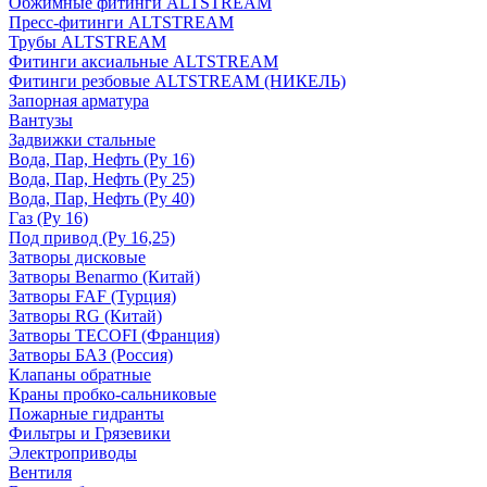
Обжимные фитинги ALTSTREAM
Пресс-фитинги ALTSTREAM
Трубы ALTSTREAM
Фитинги аксиальные ALTSTREAM
Фитинги резбовые ALTSTREAM (НИКЕЛЬ)
Запорная арматура
Вантузы
Задвижки стальные
Вода, Пар, Нефть (Ру 16)
Вода, Пар, Нефть (Ру 25)
Вода, Пар, Нефть (Ру 40)
Газ (Ру 16)
Под привод (Ру 16,25)
Затворы дисковые
Затворы Benarmo (Китай)
Затворы FAF (Турция)
Затворы RG (Китай)
Затворы TECOFI (Франция)
Затворы БАЗ (Россия)
Клапаны обратные
Краны пробко-сальниковые
Пожарные гидранты
Фильтры и Грязевики
Электроприводы
Вентиля