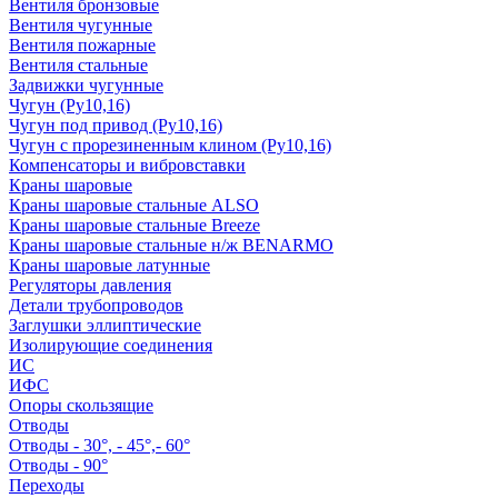
Вентиля бронзовые
Вентиля чугунные
Вентиля пожарные
Вентиля стальные
Задвижки чугунные
Чугун (Ру10,16)
Чугун под привод (Ру10,16)
Чугун с прорезиненным клином (Ру10,16)
Компенсаторы и вибровставки
Краны шаровые
Краны шаровые стальные ALSO
Краны шаровые стальные Breeze
Краны шаровые стальные н/ж BENARMO
Краны шаровые латунные
Регуляторы давления
Детали трубопроводов
Заглушки эллиптические
Изолирующие соединения
ИС
ИФС
Опоры скользящие
Отводы
Отводы - 30°, - 45°,- 60°
Отводы - 90°
Переходы