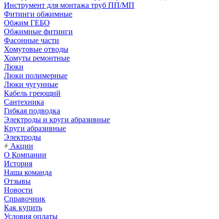
Инструмент для монтажа труб ПП/МП
Фитинги обжимные
Обжим ГЕБО
Обжимные фитинги
Фасонные части
Хомутовые отводы
Хомуты ремонтные
Люки
Люки полимерные
Люки чугунные
Кабель греющий
Сантехника
Гибкая подводка
Электроды и круги абразивные
Круги абразивные
Электроды
Акции
О Компании
История
Наша команда
Отзывы
Новости
Справочник
Как купить
Условия оплаты