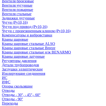
Вентиля бронзовые
Вентиля чугунные
Вентиля пожарные
Вентиля стальные
Задвижки чугунные
Чугун (Ру10,16)
Чугун под привод (Ру10,16)
Чугун с прорезиненным клином (Ру10,16)
Компенсаторы и вибровставки
Краны шаровые
Краны шаровые стальные ALSO
Краны шаровые стальные Breeze
Краны шаровые стальные н/ж BENARMO
Краны шаровые латунные
Регуляторы давления
Детали трубопроводов
Заглушки эллиптические
Изолирующие соединения
ИС
ИФС
Опоры скользящие
Отводы
Отводы - 30°, - 45°,- 60°
Отводы - 90°
Переходы