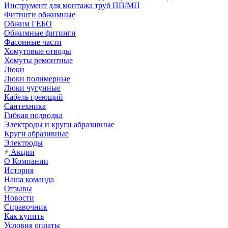
Инструмент для монтажа труб ПП/МП
Фитинги обжимные
Обжим ГЕБО
Обжимные фитинги
Фасонные части
Хомутовые отводы
Хомуты ремонтные
Люки
Люки полимерные
Люки чугунные
Кабель греющий
Сантехника
Гибкая подводка
Электроды и круги абразивные
Круги абразивные
Электроды
Акции
О Компании
История
Наша команда
Отзывы
Новости
Справочник
Как купить
Условия оплаты