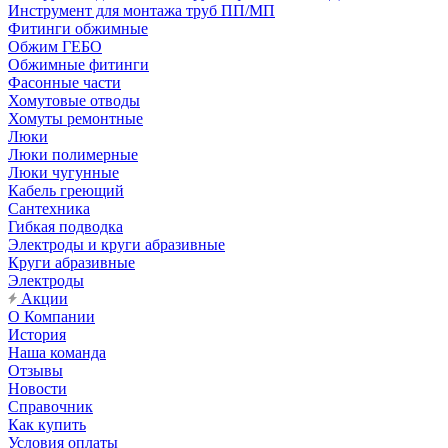
Инструмент для монтажа труб ПП/МП
Фитинги обжимные
Обжим ГЕБО
Обжимные фитинги
Фасонные части
Хомутовые отводы
Хомуты ремонтные
Люки
Люки полимерные
Люки чугунные
Кабель греющий
Сантехника
Гибкая подводка
Электроды и круги абразивные
Круги абразивные
Электроды
Акции
О Компании
История
Наша команда
Отзывы
Новости
Справочник
Как купить
Условия оплаты