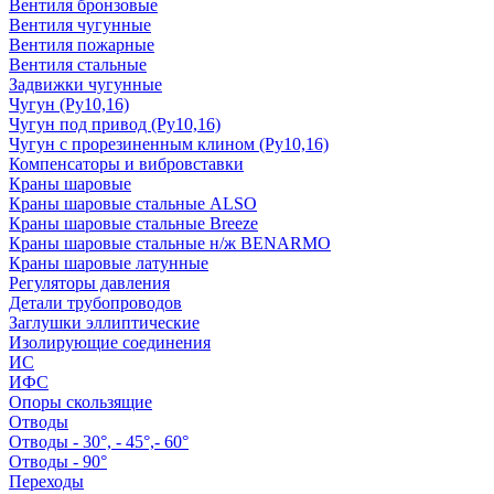
Вентиля бронзовые
Вентиля чугунные
Вентиля пожарные
Вентиля стальные
Задвижки чугунные
Чугун (Ру10,16)
Чугун под привод (Ру10,16)
Чугун с прорезиненным клином (Ру10,16)
Компенсаторы и вибровставки
Краны шаровые
Краны шаровые стальные ALSO
Краны шаровые стальные Breeze
Краны шаровые стальные н/ж BENARMO
Краны шаровые латунные
Регуляторы давления
Детали трубопроводов
Заглушки эллиптические
Изолирующие соединения
ИС
ИФС
Опоры скользящие
Отводы
Отводы - 30°, - 45°,- 60°
Отводы - 90°
Переходы